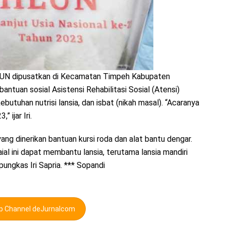
LUN dipusatkan di Kecamatan Timpeh Kabupaten
tuan sosial Asistensi Rehabilitasi Sosial (Atensi)
butuhan nutrisi lansia, dan isbat (nikah masal). “Acaranya
 ijar Iri.
g dinerikan bantuan kursi roda dan alat bantu dengar.
l ini dapat membantu lansia, terutama lansia mandiri
pungkas Iri Sapria. *** Sopandi
pp Channel deJurnalcom