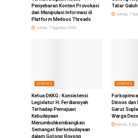
Penyebaran Konten Provokasi
Tatar Galuh
dan Manipulasi Informasi di
Jumat, 7 Ag
Platform Medsos Threads
Jumat, 7 Agustus 2026
DENEWS
DENEWS
Ketua DKKG : Konsistensi
Forkopimca
Legislator H. Ferdiansyah
Dinsos dan
Terhadap Pemajuan
Garut Suplai
Kebudayaan
Warga Desa
Menumbuhkembangkan
Kamis, 6 Ag
Semangat Berkebudayaan
dalam Gotong Royong