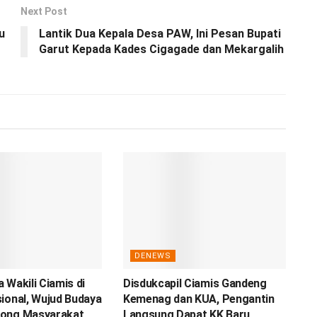
Next Post
u
Lantik Dua Kepala Desa PAW, Ini Pesan Bupati
Garut Kepada Kades Cigagade dan Mekargalih
DENEWS
 Wakili Ciamis di
Disdukcapil Ciamis Gandeng
ional, Wujud Budaya
Kemenag dan KUA, Pengantin
ong Masyarakat
Langsung Dapat KK Baru