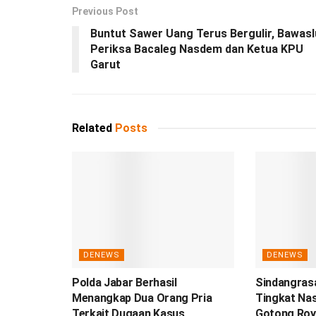
Previous Post
Buntut Sawer Uang Terus Bergulir, Bawasl
Periksa Bacaleg Nasdem dan Ketua KPU
Garut
Related
Posts
DENEWS
DENEWS
Polda Jabar Berhasil
Sindangrasa
Menangkap Dua Orang Pria
Tingkat Nas
Terkait Dugaan Kasus
Gotong Roy