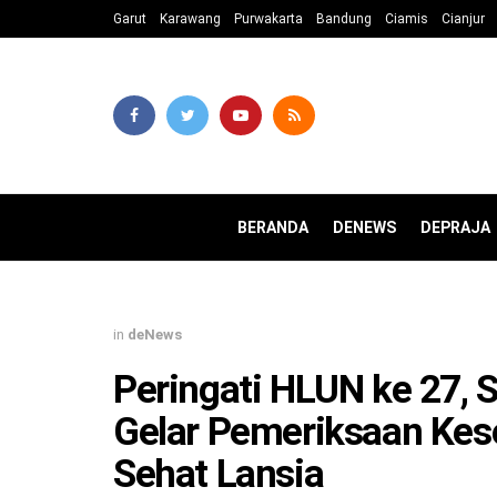
Garut
Karawang
Purwakarta
Bandung
Ciamis
Cianjur
BERANDA
DENEWS
DEPRAJA
in
deNews
Peringati HLUN ke 27,
Gelar Pemeriksaan Kes
Sehat Lansia