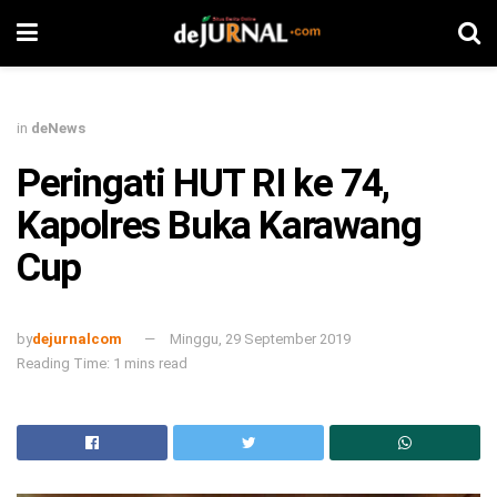
in
deNews
Peringati HUT RI ke 74,
Kapolres Buka Karawang
Cup
by
dejurnalcom
Minggu, 29 September 2019
Reading Time: 1 mins read