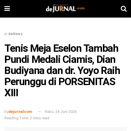
in
deNews
Tenis Meja Eselon Tambah
Pundi Medali Ciamis, Dian
Budiyana dan dr. Yoyo Raih
Perunggu di PORSENITAS
XIII
by
dejurnalcom
Rabu, 24 Juni 2026
Reading Time: 2 mins read