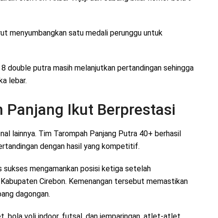
urut menyumbangkan satu medali perunggu untuk
ola 8 double putra masih melanjutkan pertandingan sehingga
a lebar.
Panjang Ikut Berprestasi
onal lainnya. Tim Tarompah Panjang Putra 40+ berhasil
rtandingan dengan hasil yang kompetitif.
 sukses mengamankan posisi ketiga setelah
n Kabupaten Cirebon. Kemenangan tersebut memastikan
bang dagongan.
, bola voli indoor, futsal, dan jemparingan, atlet-atlet