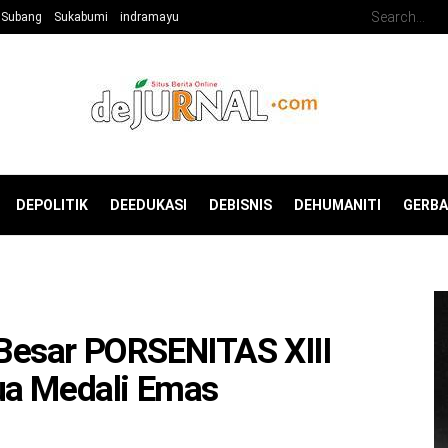
Subang
Sukabumi
indramayu
DEPOLITIK
DEEDUKASI
DEBISNIS
DEHUMANITI
GERB
Besar PORSENITAS XIII
ua Medali Emas