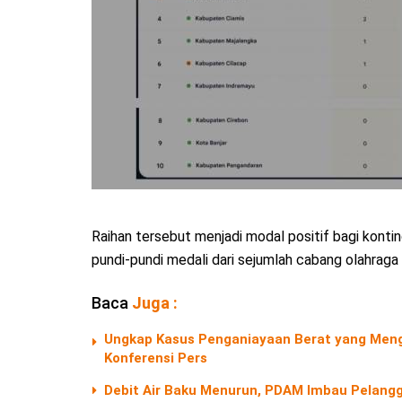
Raihan tersebut menjadi modal positif bagi kont
pundi-pundi medali dari sejumlah cabang olahraga
Baca
Juga :
Ungkap Kasus Penganiayaan Berat yang Menga
Konferensi Pers
Debit Air Baku Menurun, PDAM Imbau Pelangg