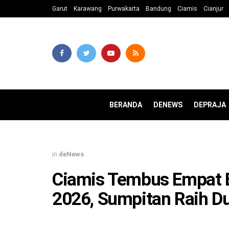
Garut
Karawang
Purwakarta
Bandung
Ciamis
Cianjur
BERANDA
DENEWS
DEPRAJA
in
deNews
Ciamis Tembus Empat 
2026, Sumpitan Raih D