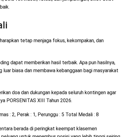
baik.
li
iharapkan tetap menjaga fokus, kekompakan, dan
ing dapat memberikan hasil terbaik. Apa pun hasilnya,
ng luar biasa dan membawa kebanggaan bagi masyarakat
rikan doa dan dukungan kepada seluruh kontingen agar
rnya PORSENITAS XIII Tahun 2026.
 : 2, Perak : 1, Perunggu : 5 Total Medali : 8
entara berada di peringkat keempat klasemen
eluang untuk menembus posisi yang lebih tinggi seiring