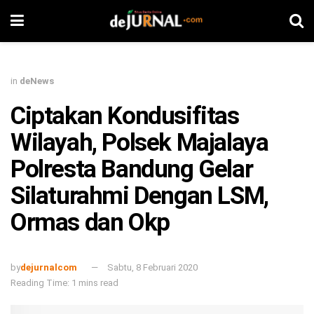
in
deNews
Ciptakan Kondusifitas
Wilayah, Polsek Majalaya
Polresta Bandung Gelar
Silaturahmi Dengan LSM,
Ormas dan Okp
by
dejurnalcom
Sabtu, 8 Februari 2020
Reading Time: 1 mins read