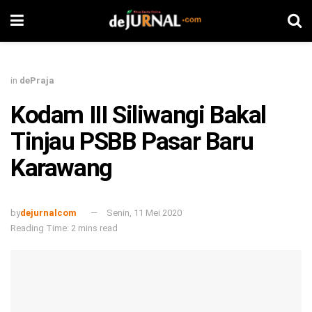
in
dePraja
Kodam III Siliwangi Bakal
Tinjau PSBB Pasar Baru
Karawang
by
dejurnalcom
Senin, 11 Mei 2020
Reading Time: 2 mins read