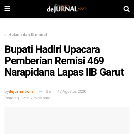
in
Hukum dan Kriminal
Bupati Hadiri Upacara
Pemberian Remisi 469
Narapidana Lapas IIB Garut
by
dejurnalcom
Senin, 17 Agustus 2020
Reading Time: 2 mins read