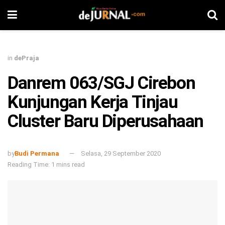
in
dePraja
Danrem 063/SGJ Cirebon
Kunjungan Kerja Tinjau
Cluster Baru Diperusahaan
by
Budi Permana
Selasa, 29 September 2020
Reading Time: 1 mins read