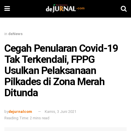
in
deNews
Cegah Penularan Covid-19
Tak Terkendali, FPPG
Usulkan Pelaksanaan
Pilkades di Zona Merah
Ditunda
by
dejurnalcom
Kamis, 3 Juni 2021
Reading Time: 2 mins read