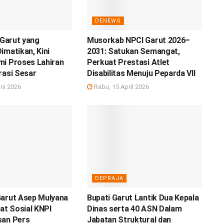
DENEWS
 Garut yang
Musorkab NPCI Garut 2026–
imatikan, Kini
2031: Satukan Semangat,
mi Proses Lahiran
Perkuat Prestasi Atlet
rasi Sesar
Disabilitas Menuju Peparda VII
ni 2026
Rabu, 15 April 2026
DEPRAJA
Garut Asep Mulyana
Bupati Garut Lantik Dua Kepala
iat Sosial KNPI
Dinas serta 40 ASN Dalam
san Pers
Jabatan Struktural dan