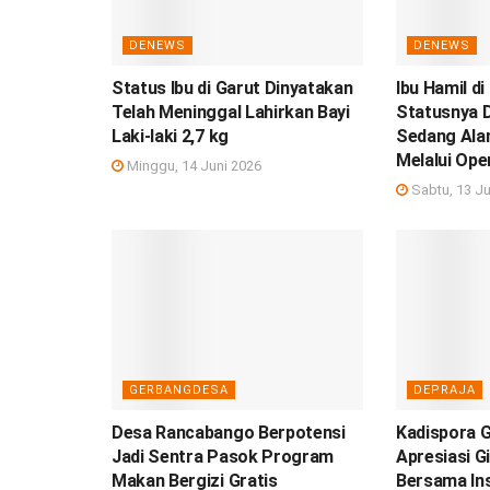
DENEWS
DENEWS
Status Ibu di Garut Dinyatakan
Ibu Hamil di
Telah Meninggal Lahirkan Bayi
Statusnya D
Laki-laki 2,7 kg
Sedang Ala
Melalui Ope
Minggu, 14 Juni 2026
Sabtu, 13 Ju
GERBANGDESA
DEPRAJA
Desa Rancabango Berpotensi
Kadispora 
Jadi Sentra Pasok Program
Apresiasi G
Makan Bergizi Gratis
Bersama In