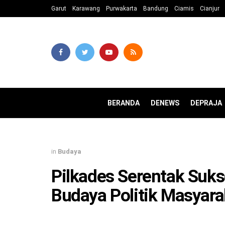
Garut
Karawang
Purwakarta
Bandung
Ciamis
Cianjur
BERANDA
DENEWS
DEPRAJA
in
Budaya
Pilkades Serentak Suks
Budaya Politik Masyara