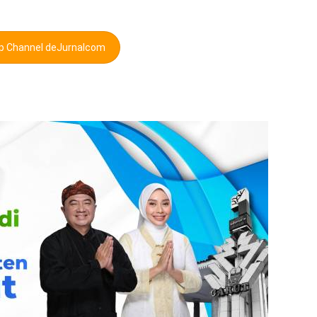
pp Channel deJurnalcom