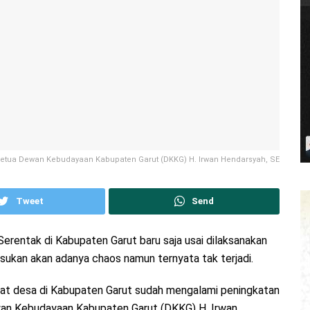
etua Dewan Kebudayaan Kabupaten Garut (DKKG) H. Irwan Hendarsyah, SE
Tweet
Send
erentak di Kabupaten Garut baru saja usai dilaksanakan
isukan akan adanya chaos namun ternyata tak terjadi.
kat desa di Kabupaten Garut sudah mengalami peningkatan
wan Kebudayaan Kabupaten Garut (DKKG) H. Irwan