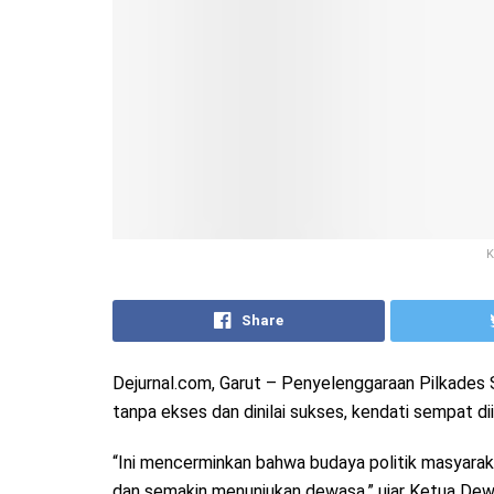
K
Share
Dejurnal.com, Garut – Penyelenggaraan Pilkades S
tanpa ekses dan dinilai sukses, kendati sempat di
“Ini mencerminkan bahwa budaya politik masyara
dan semakin menunjukan dewasa,” ujar Ketua De