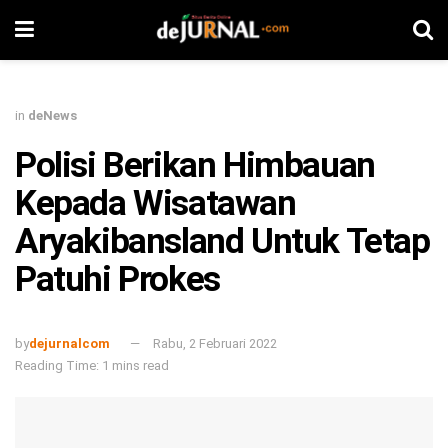
in
deNews
Polisi Berikan Himbauan
Kepada Wisatawan
Aryakibansland Untuk Tetap
Patuhi Prokes
by
dejurnalcom
Rabu, 2 Februari 2022
Reading Time: 1 mins read