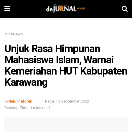
in
deNews
Unjuk Rasa Himpunan
Mahasiswa Islam, Warnai
Kemeriahan HUT Kabupaten
Karawang
by
dejurnalcom
Rabu, 14 September 2022
Reading Time: 1 mins read