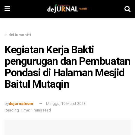
in
deHumaniti
Kegiatan Kerja Bakti
pengurugan dan Pembuatan
Pondasi di Halaman Mesjid
Baitul Mutaqin
by
dejurnalcom
Minggu, 19 Maret 2023
Reading Time: 1 mins read