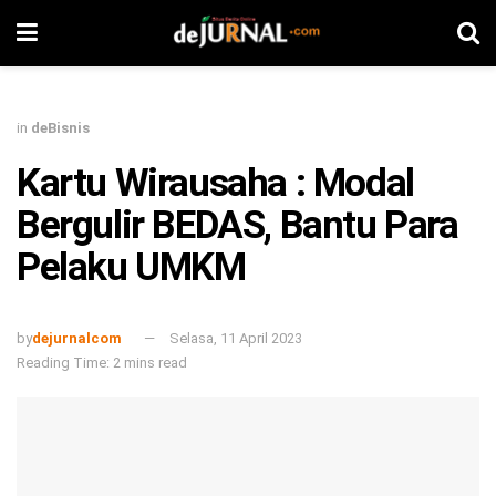
in
deBisnis
Kartu Wirausaha : Modal
Bergulir BEDAS, Bantu Para
Pelaku UMKM
by
dejurnalcom
Selasa, 11 April 2023
Reading Time: 2 mins read