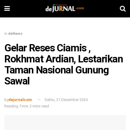
in
deNews
Gelar Reses Ciamis ,
Rokhmat Ardian, Lestarikan
Taman Nasional Gunung
Sawal
by
dejurnalcom
Sabtu, 21 Desember 2024
Reading Time: 2 mins read