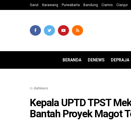
Garut
Karawang
Purwakarta
Bandung
Ciamis
Cianjur
BERANDA
DENEWS
DEPRAJA
in
deNews
Kepala UPTD TPST Mek
Bantah Proyek Magot T