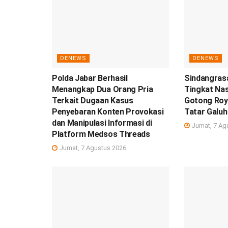
DENEWS
DENEWS
Polda Jabar Berhasil
Sindangrasa
Menangkap Dua Orang Pria
Tingkat Nas
Terkait Dugaan Kasus
Gotong Roy
Penyebaran Konten Provokasi
Tatar Galuh
dan Manipulasi Informasi di
Jumat, 7 Ag
Platform Medsos Threads
Jumat, 7 Agustus 2026