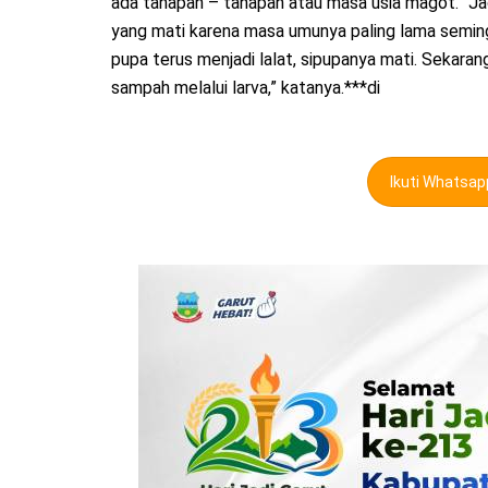
ada tahapan – tahapan atau masa usia magot. “Jad
yang mati karena masa umunya paling lama seming
pupa terus menjadi lalat, sipupanya mati. Sekar
sampah melalui larva,” katanya.***di
Ikuti Whatsa