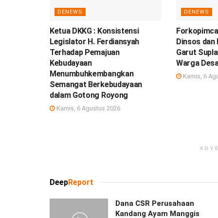
DENEWS
DENEWS
Ketua DKKG : Konsistensi
Forkopimca
Legislator H. Ferdiansyah
Dinsos dan
Terhadap Pemajuan
Garut Suplai
Kebudayaan
Warga Desa
Menumbuhkembangkan
Kamis, 6 Ag
Semangat Berkebudayaan
dalam Gotong Royong
Kamis, 6 Agustus 2026
ADV
Deep
Report
Dana CSR Perusahaan
Kandang Ayam Manggis