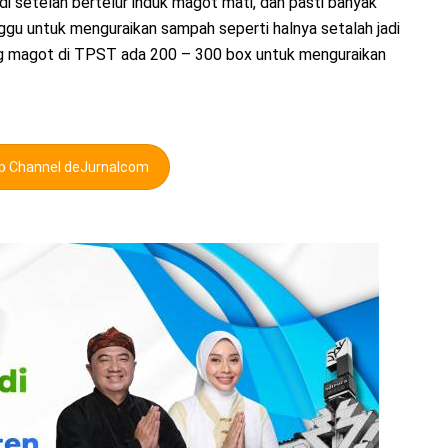
i setelah bertelur induk magot mati, dan pasti banyak
gu untuk menguraikan sampah seperti halnya setalah jadi
ang magot di TPST ada 200 – 300 box untuk menguraikan
pp Channel deJurnalcom