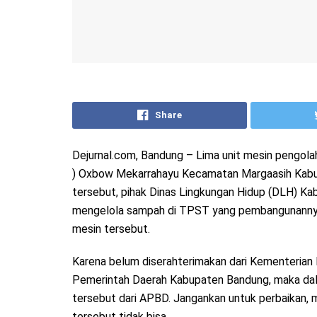
Share
Dejurnal.com, Bandung – Lima unit mesin pengo
) Oxbow Mekarrahayu Kecamatan Margaasih Kabup
tersebut, pihak Dinas Lingkungan Hidup (DLH) K
mengelola sampah di TPST yang pembangunannya m
mesin tersebut.
Karena belum diserahterimakan dari Kementeria
Pemerintah Daerah Kabupaten Bandung, maka dala
tersebut dari APBD. Jangankan untuk perbaikan, m
tersebut tidak bisa.