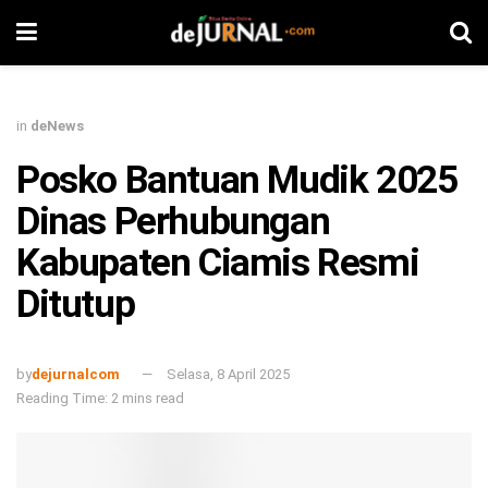
in
deNews
Posko Bantuan Mudik 2025
Dinas Perhubungan
Kabupaten Ciamis Resmi
Ditutup
by
dejurnalcom
Selasa, 8 April 2025
Reading Time: 2 mins read