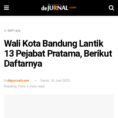
in
dePraja
Wali Kota Bandung Lantik
13 Pejabat Pratama, Berikut
Daftarnya
by
dejurnalcom
Senin, 16 Juni 2025
Reading Time: 2 mins read