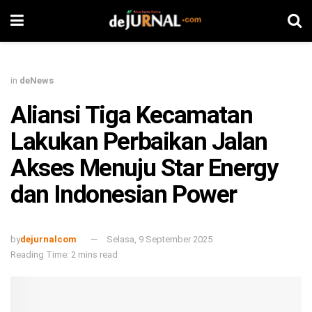
in
deNews
Aliansi Tiga Kecamatan
Lakukan Perbaikan Jalan
Akses Menuju Star Energy
dan Indonesian Power
by
dejurnalcom
Selasa, 9 September 2025
Reading Time: 2 mins read