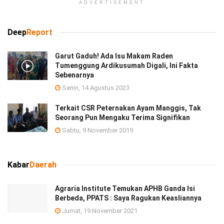
ADVERTISEMENT
Deep
Report
Garut Gaduh! Ada Isu Makam Raden
Tumenggung Ardikusumah Digali, Ini Fakta
Sebenarnya
Senin, 14 Agustus 2023
Terkait CSR Peternakan Ayam Manggis, Tak
Seorang Pun Mengaku Terima Signifikan
Sabtu, 9 November 2019
Kabar
Daerah
Agraria Institute Temukan APHB Ganda Isi
Berbeda, PPATS : Saya Ragukan Keasliannya
Jumat, 19 November 2021