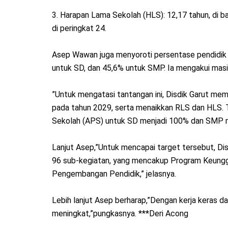
‎3. Harapan Lama Sekolah (HLS): 12,17 tahun, di 
di peringkat 24.
‎Asep Wawan juga menyoroti persentase pendidik 
untuk SD, dan 45,6% untuk SMP. Ia mengakui masih
‎”Untuk mengatasi tantangan ini, Disdik Garut me
pada tahun 2029, serta menaikkan RLS dan HLS. T
Sekolah (APS) untuk SD menjadi 100% dan SMP me
‎Lanjut Asep,”Untuk mencapai target tersebut, Di
96 sub-kegiatan, yang mencakup Program Keungg
Pengembangan Pendidik,” jelasnya.
‎Lebih lanjut Asep berharap,”Dengan kerja keras d
meningkat,”pungkasnya. ***Deri Acong