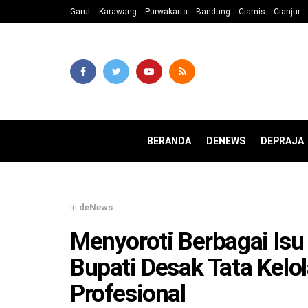
Garut
Karawang
Purwakarta
Bandung
Ciamis
Cianjur
BERANDA
DENEWS
DEPRAJA
in
deNews
Menyoroti Berbagai Isu 
Bupati Desak Tata Kelo
Profesional