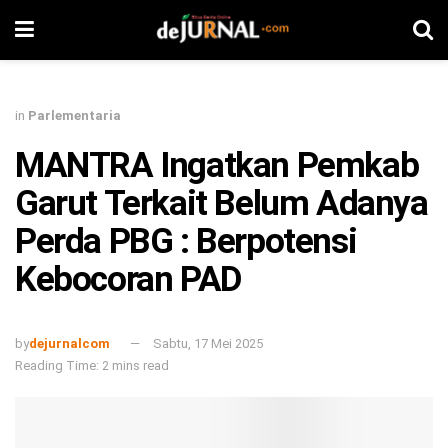
in
Parlementaria
MANTRA Ingatkan Pemkab
Garut Terkait Belum Adanya
Perda PBG : Berpotensi
Kebocoran PAD
by
dejurnalcom
Sabtu, 17 Mei 2025
Reading Time: 2 mins read