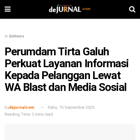
in
deNews
Perumdam Tirta Galuh
Perkuat Layanan Informasi
Kepada Pelanggan Lewat
WA Blast dan Media Sosial
by
dejurnalcom
Rabu, 10 September 2025
Reading Time: 2 mins read