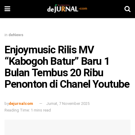
in
deNews
Enjoymusic Rilis MV
“Kabogoh Batur” Baru 1
Bulan Tembus 20 Ribu
Penonton di Chanel Youtube
by
dejurnalcom
Jumat, 7 November 2025
Reading Time: 1 mins read