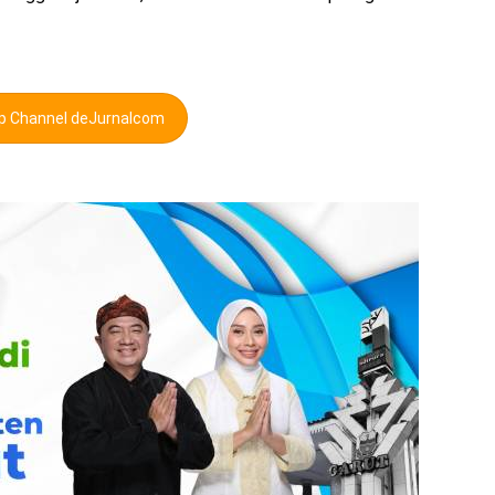
pp Channel deJurnalcom