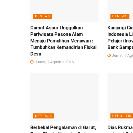
DENEWS
DENEWS
Camat Aspur Unggulkan
Kunjungi Ci
Pariwisata Pesona Alam
Indonesia L
Menuju Pamulihan Menawan :
Pelajari In
Tumbuhkan Kemandirian Fiskal
Bank Samp
Desa
Jumat, 7 Ag
Jumat, 7 Agustus 2026
DEPRAJA
DEPOLITIK
Berbekal Pengalaman di Garut,
Dias Rukman