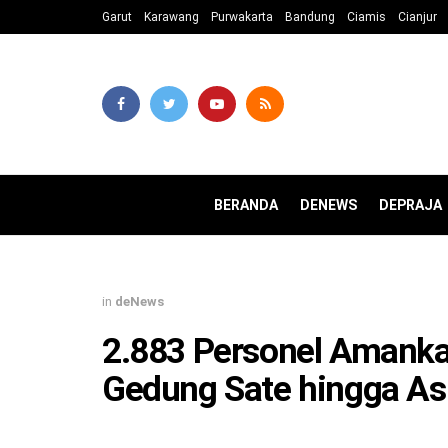
Garut
Karawang
Purwakarta
Bandung
Ciamis
Cianjur
BERANDA
DENEWS
DEPRAJA
in
deNews
2.883 Personel Amankan
Gedung Sate hingga Asi