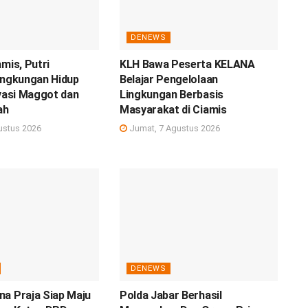
DENEWS
amis, Putri
KLH Bawa Peserta KELANA
ingkungan Hidup
Belajar Pengelolaan
ovasi Maggot dan
Lingkungan Berbasis
ah
Masyarakat di Ciamis
ustus 2026
Jumat, 7 Agustus 2026
DENEWS
a Praja Siap Maju
Polda Jabar Berhasil