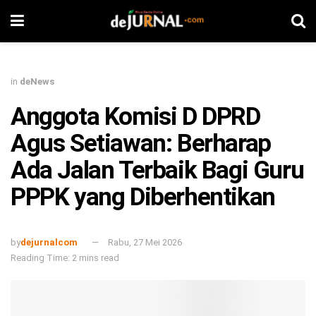
in
deNews
Anggota Komisi D DPRD
Agus Setiawan: Berharap
Ada Jalan Terbaik Bagi Guru
PPPK yang Diberhentikan
by
dejurnalcom
Rabu, 27 Mei 2026
Reading Time: 2 mins read