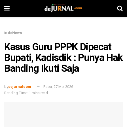
in
deNews
Kasus Guru PPPK Dipecat
Bupati, Kadisdik : Punya Hak
Banding Ikuti Saja
by
dejurnalcom
Rabu, 27 Mei 2026
Reading Time: 1 mins read