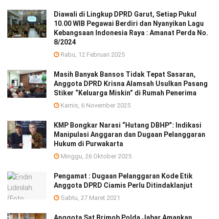
Diawali di Lingkup DPRD Garut, Setiap Pukul
10.00 WIB Pegawai Berdiri dan Nyanyikan Lagu
Kebangsaan Indonesia Raya : Amanat Perda No.
8/2024
Rabu, 12 Februari 2025
Masih Banyak Bansos Tidak Tepat Sasaran,
Anggota DPRD Krisna Alamsah Usulkan Pasang
Stiker “Keluarga Miskin” di Rumah Penerima
Kamis, 6 November 2025
KMP Bongkar Narasi “Hutang DBHP”: Indikasi
Manipulasi Anggaran dan Dugaan Pelanggaran
Hukum di Purwakarta
Minggu, 26 Oktober 2025
Pengamat : Dugaan Pelanggaran Kode Etik
Anggota DPRD Ciamis Perlu Ditindaklanjut
Sabtu, 27 Maret 2021
Anggota Sat Brimob Polda Jabar Amankan