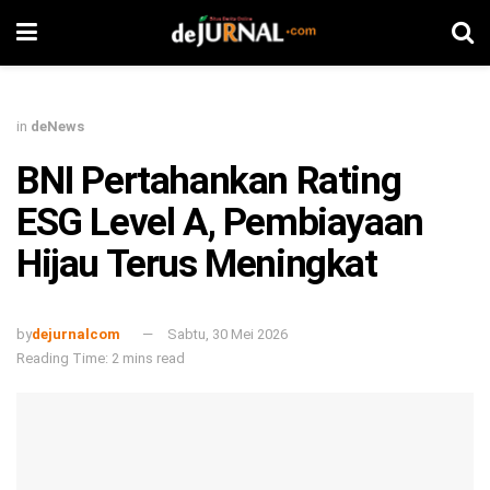
in
deNews
BNI Pertahankan Rating
ESG Level A, Pembiayaan
Hijau Terus Meningkat
by
dejurnalcom
Sabtu, 30 Mei 2026
Reading Time: 2 mins read