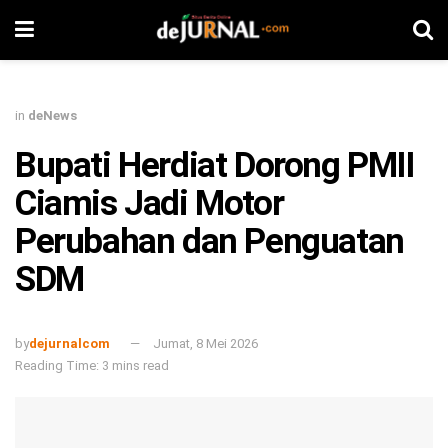
in
deNews
Bupati Herdiat Dorong PMII
Ciamis Jadi Motor
Perubahan dan Penguatan
SDM
by
dejurnalcom
Jumat, 8 Mei 2026
Reading Time: 3 mins read