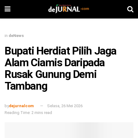
in
deNews
Bupati Herdiat Pilih Jaga
Alam Ciamis Daripada
Rusak Gunung Demi
Tambang
by
dejurnalcom
Selasa, 26 Mei 2026
Reading Time: 2 mins read