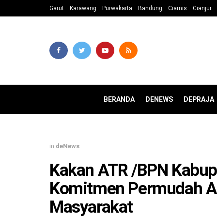
Garut
Karawang
Purwakarta
Bandung
Ciamis
Cianjur
BERANDA
DENEWS
DEPRAJA
in
deNews
Kakan ATR /BPN Kabup
Komitmen Permudah Ad
Masyarakat