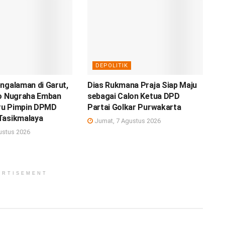
DEPOLITIK
ngalaman di Garut,
Dias Rukmana Praja Siap Maju
to Nugraha Emban
sebagai Calon Ketua DPD
ru Pimpin DPMD
Partai Golkar Purwakarta
Tasikmalaya
Jumat, 7 Agustus 2026
ustus 2026
ERTISEMENT