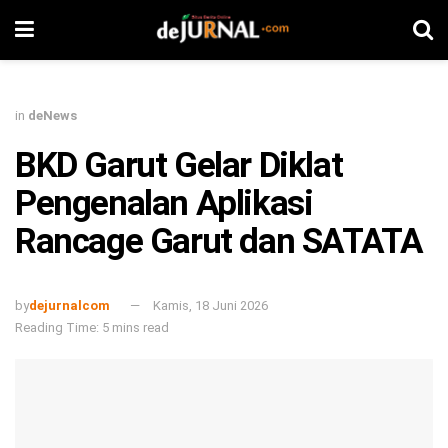
in
deNews
BKD Garut Gelar Diklat
Pengenalan Aplikasi
Rancage Garut dan SATATA
by
dejurnalcom
Kamis, 18 Juni 2026
Reading Time: 5 mins read