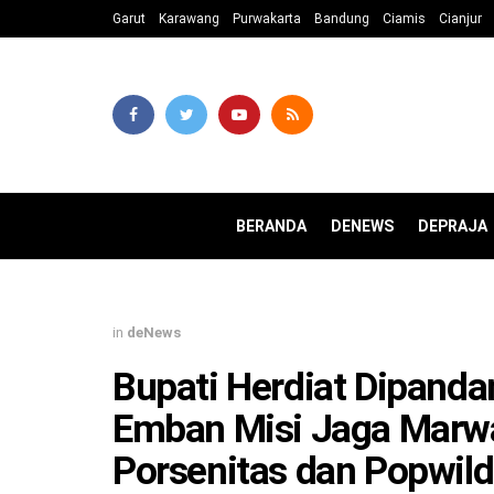
Garut
Karawang
Purwakarta
Bandung
Ciamis
Cianjur
BERANDA
DENEWS
DEPRAJA
in
deNews
Bupati Herdiat Dipandan
Emban Misi Jaga Marwah
Porsenitas dan Popwil