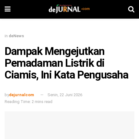
in
deNews
Dampak Mengejutkan
Pemadaman Listrik di
Ciamis, Ini Kata Pengusaha
by
dejurnalcom
Senin, 22 Juni 2026
Reading Time: 2 mins read