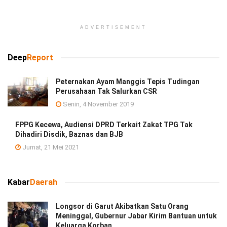
ADVERTISEMENT
Deep
Report
Peternakan Ayam Manggis Tepis Tudingan
Perusahaan Tak Salurkan CSR
Senin, 4 November 2019
FPPG Kecewa, Audiensi DPRD Terkait Zakat TPG Tak
Dihadiri Disdik, Baznas dan BJB
Jumat, 21 Mei 2021
Kabar
Daerah
Longsor di Garut Akibatkan Satu Orang
Meninggal, Gubernur Jabar Kirim Bantuan untuk
Keluarga Korban