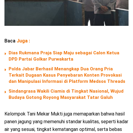
Baca
Juga :
Dias Rukmana Praja Siap Maju sebagai Calon Ketua
DPD Partai Golkar Purwakarta
Polda Jabar Berhasil Menangkap Dua Orang Pria
Terkait Dugaan Kasus Penyebaran Konten Provokasi
dan Manipulasi Informasi di Platform Medsos Threads
Sindangrasa Wakili Ciamis di Tingkat Nasional, Wujud
Budaya Gotong Royong Masyarakat Tatar Galuh
Kelompok Tani Mekar Mukti juga memaparkan bahwa hasil
panen jagung yang memenuhi standar kualitas, seperti kadar
air yang sesuai, tingkat kematangan optimal, serta bebas