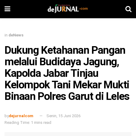
in
deNews
Dukung Ketahanan Pangan
melalui Budidaya Jagung,
Kapolda Jabar Tinjau
Kelompok Tani Mekar Mukti
Binaan Polres Garut di Leles
by
dejurnalcom
Senin, 15 Juni 2026
Reading Time: 1 mins read