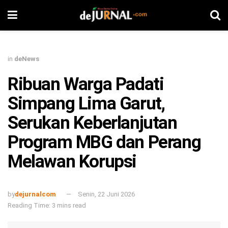
in
deNews
Ribuan Warga Padati
Simpang Lima Garut,
Serukan Keberlanjutan
Program MBG dan Perang
Melawan Korupsi
by
dejurnalcom
Senin, 22 Juni 2026
Reading Time: 3 mins read