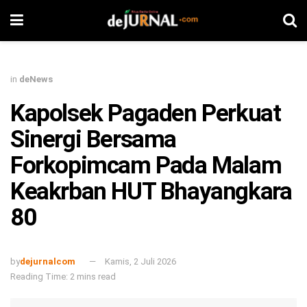
in
deNews
Kapolsek Pagaden Perkuat
Sinergi Bersama
Forkopimcam Pada Malam
Keakrban HUT Bhayangkara
80
by
dejurnalcom
Kamis, 2 Juli 2026
Reading Time: 2 mins read