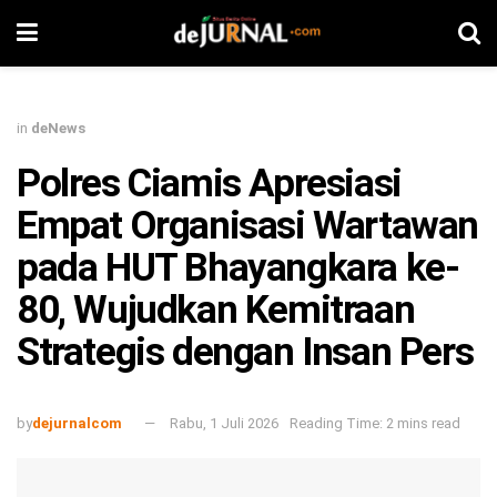
in
deNews
Polres Ciamis Apresiasi
Empat Organisasi Wartawan
pada HUT Bhayangkara ke-
80, Wujudkan Kemitraan
Strategis dengan Insan Pers
by
dejurnalcom
Rabu, 1 Juli 2026
Reading Time: 2 mins read