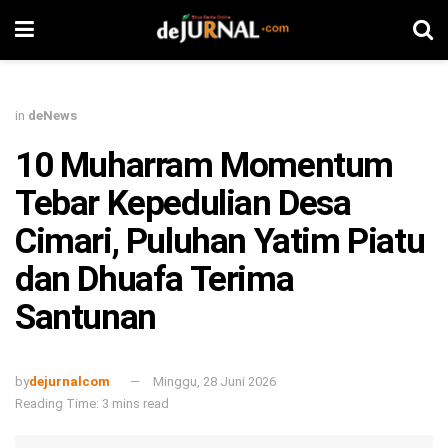
in
deNews
10 Muharram Momentum
Tebar Kepedulian Desa
Cimari, Puluhan Yatim Piatu
dan Dhuafa Terima
Santunan
by
dejurnalcom
Minggu, 28 Juni 2026
Reading Time: 3 mins read