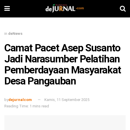
in
deNews
Camat Pacet Asep Susanto
Jadi Narasumber Pelatihan
Pemberdayaan Masyarakat
Desa Pangauban
by
dejurnalcom
Kamis, 11 September 2025
Reading Time: 1 mins read