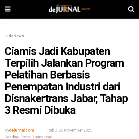
in
deNews
Ciamis Jadi Kabupaten
Terpilih Jalankan Program
Pelatihan Berbasis
Penempatan Industri dari
Disnakertrans Jabar, Tahap
3 Resmi Dibuka
by
dejurnalcom
Rabu, 26 November 2025
Reading Time: 3 mins read