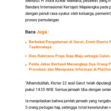
Menurut H. Indra Azwar Mawardi, pesawat yang m
Bandara Internasional Kertajati Majalengka pada
dengan penuh rasa syukur oleh keluarga, pemerin
proses pemulangan.
Baca
Juga :
Berbekal Pengalaman di Garut, Erwin Riant
Tasikmalaya
Dias Rukmana Praja Siap Maju sebagai Calon
Polda Jabar Berhasil Menangkap Dua Orang P
Provokasi dan Manipulasi Informasi di Platf
“Alhamdulillah, Kloter 22 asal Garut telah dipula
pukul 14.35 WIB. Semua jamaah tiba dengan selam
Ia menjelaskan bahwa jumlah jamaah yang tergab
5 orang petugas haji, sehingga total keseluruha