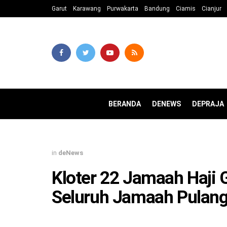
Garut
Karawang
Purwakarta
Bandung
Ciamis
Cianjur
BERANDA
DENEWS
DEPRAJA
in
deNews
Kloter 22 Jamaah Haji 
Seluruh Jamaah Pulang