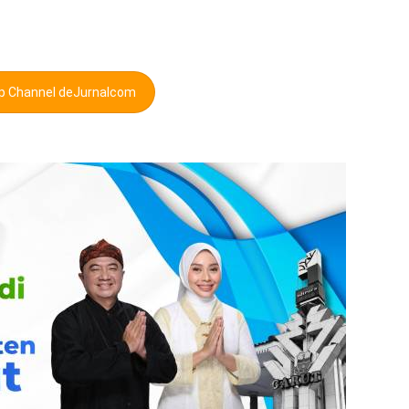
pp Channel deJurnalcom