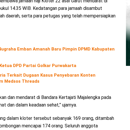
embawa jamaah haji Kloter 22 asal Garut mendarat di
 pukul 14.35 WIB. Kedatangan para jamaah disambut
tah daerah, serta para petugas yang telah mempersiapkan
o Nugraha Emban Amanah Baru Pimpin DPMD Kabupaten
 Ketua DPD Partai Golkar Purwakarta
ria Terkait Dugaan Kasus Penyebaran Konten
orm Medsos Threads
ngkan dan mendarat di Bandara Kertajati Majalengka pada
at dan dalam keadaan sehat,” ujarnya.
ung dalam kloter tersebut sebanyak 169 orang, ditambah
n rombongan mencapai 174 orang. Seluruh anggota