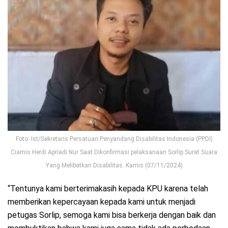
Foto: Ist/Sekretaris Persatuan Penyandang Disabilitas Indonesia (PPDI)
Ciamis Herdi Apriadi Nur Saat Dikonfirmasi pelaksanaan Sorlip Surat Suara
Yang Melibatkan Disabilitas. Kamis (07/11/2024)
“Tentunya kami berterimakasih kepada KPU karena telah
memberikan kepercayaan kepada kami untuk menjadi
petugas Sorlip, semoga kami bisa berkerja dengan baik dan