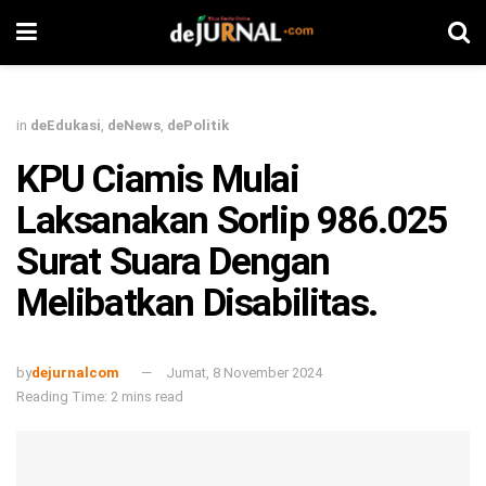
in
deEdukasi
,
deNews
,
dePolitik
KPU Ciamis Mulai
Laksanakan Sorlip 986.025
Surat Suara Dengan
Melibatkan Disabilitas.
by
dejurnalcom
Jumat, 8 November 2024
Reading Time: 2 mins read