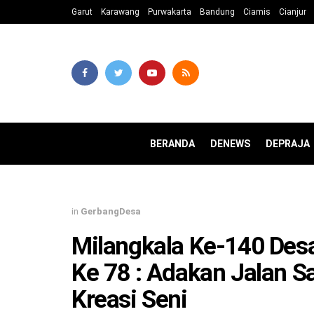
Garut
Karawang
Purwakarta
Bandung
Ciamis
Cianjur
BERANDA
DENEWS
DEPRAJA
in
GerbangDesa
Milangkala Ke-140 Des
Ke 78 : Adakan Jalan S
Kreasi Seni