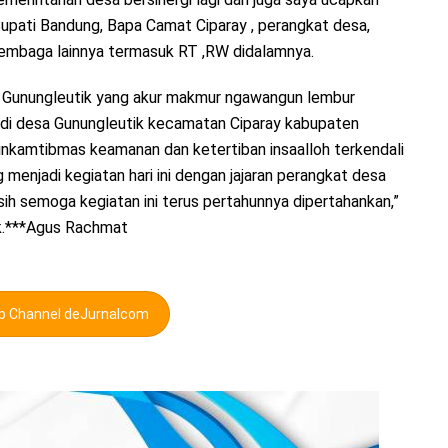
upati Bandung, Bapa Camat Ciparay , perangkat desa,
embaga lainnya termasuk RT ,RW didalamnya.
 Gunungleutik yang akur makmur ngawangun lembur
 di desa Gunungleutik kecamatan Ciparay kabupaten
binkamtibmas keamanan dan ketertiban insaalloh terkendali
 menjadi kegiatan hari ini dengan jajaran perangkat desa
h semoga kegiatan ini terus pertahunnya dipertahankan,”
k.***Agus Rachmat
pp Channel deJurnalcom