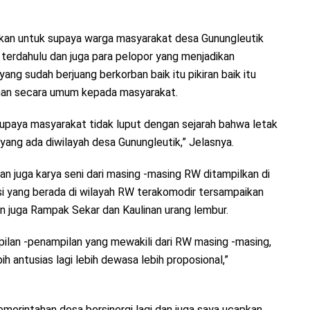
akan untuk supaya warga masyarakat desa Gunungleutik
terdahulu dan juga para pelopor yang menjadikan
ng sudah berjuang berkorban baik itu pikiran baik itu
anan secara umum kepada masyarakat.
supaya masyarakat tidak luput dengan sejarah bahwa letak
ang ada diwilayah desa Gunungleutik,” Jelasnya.
dan juga karya seni dari masing -masing RW ditampilkan di
i yang berada di wilayah RW terakomodir tersampaikan
dan juga Rampak Sekar dan Kaulinan urang lembur.
mpilan -penampilan yang mewakili dari RW masing -masing,
 antusias lagi lebih dewasa lebih proposional,”
erintahan desa bersinergi lagi dan juga saya ucapkan