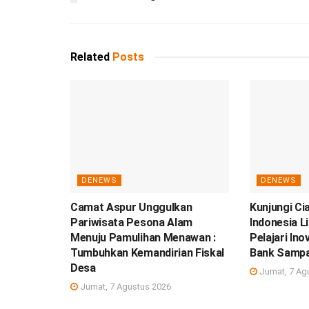
Related
Posts
DENEWS
DENEWS
Camat Aspur Unggulkan
Kunjungi Ci
Pariwisata Pesona Alam
Indonesia L
Menuju Pamulihan Menawan :
Pelajari In
Tumbuhkan Kemandirian Fiskal
Bank Samp
Desa
Jumat, 7 Ag
Jumat, 7 Agustus 2026