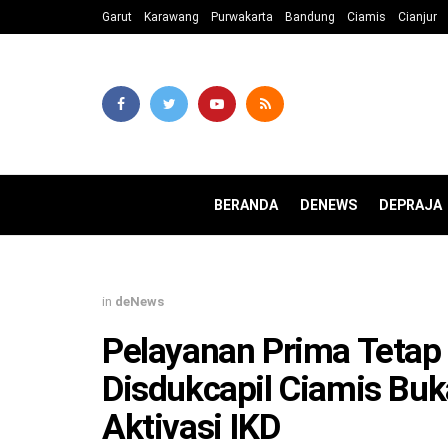
Garut
Karawang
Purwakarta
Bandung
Ciamis
Cianjur
BERANDA
DENEWS
DEPRAJA
in
deNews
Pelayanan Prima Tetap J
Disdukcapil Ciamis Bu
Aktivasi IKD