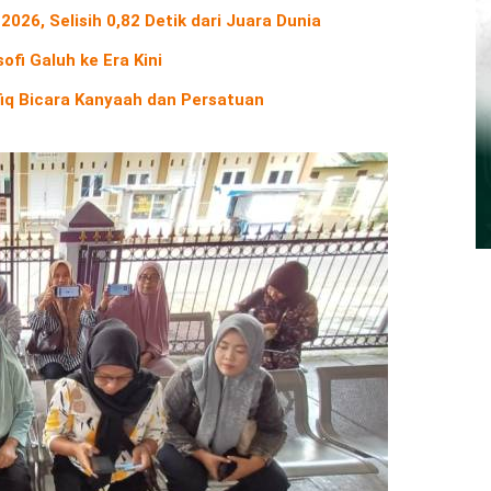
2026, Selisih 0,82 Detik dari Juara Dunia
ofi Galuh ke Era Kini
fiq Bicara Kanyaah dan Persatuan