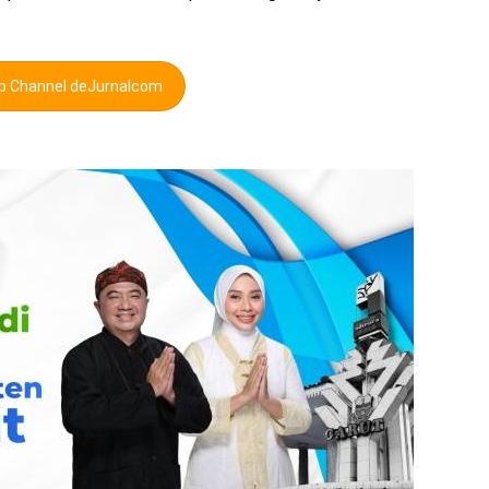
pp Channel deJurnalcom