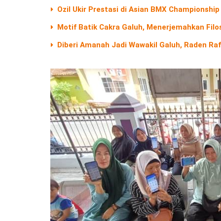
Ozil Ukir Prestasi di Asian BMX Championship 
Motif Batik Cakra Galuh, Menerjemahkan Filos
Diberi Amanah Jadi Wawakil Galuh, Raden Ra