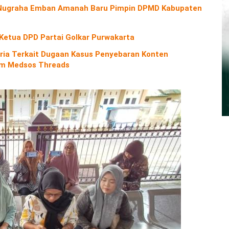
o Nugraha Emban Amanah Baru Pimpin DPMD Kabupaten
 Ketua DPD Partai Golkar Purwakarta
ria Terkait Dugaan Kasus Penyebaran Konten
orm Medsos Threads