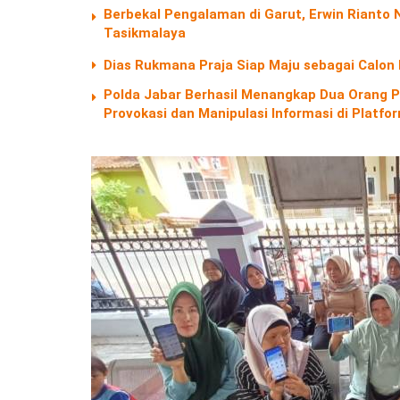
Berbekal Pengalaman di Garut, Erwin Riant
Tasikmalaya
Dias Rukmana Praja Siap Maju sebagai Calon
Polda Jabar Berhasil Menangkap Dua Orang P
Provokasi dan Manipulasi Informasi di Platf