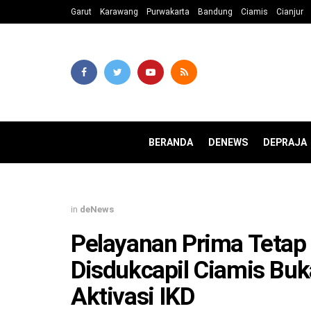
Garut
Karawang
Purwakarta
Bandung
Ciamis
Cianjur
BERANDA
DENEWS
DEPRAJA
in
deNews
Pelayanan Prima Tetap J
Disdukcapil Ciamis Bu
Aktivasi IKD