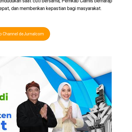
pendudukan saat cuti bersama, Pemkab Ciamis berharap
epat, dan memberikan kepastian bagi masyarakat.
pp Channel deJurnalcom