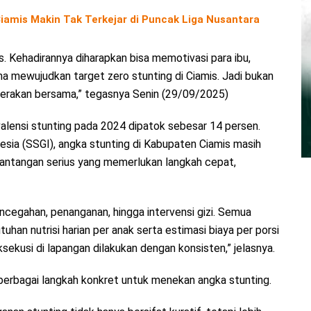
amis Makin Tak Terkejar di Puncak Liga Nusantara
as. Kehadirannya diharapkan bisa memotivasi para ibu,
a mewujudkan target zero stunting di Ciamis. Jadi bukan
gerakan bersama,” tegasnya Senin (29/09/2025)
lensi stunting pada 2024 dipatok sebesar 14 persen.
esia (SSGI), angka stunting di Kabupaten Ciamis masih
i tantangan serius yang memerlukan langkah cepat,
encegahan, penanganan, hingga intervensi gizi. Semua
han nutrisi harian per anak serta estimasi biaya per porsi
eksekusi di lapangan dilakukan dengan konsisten,” jelasnya.
rbagai langkah konkret untuk menekan angka stunting.