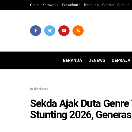
Garut
Karawang
Purwakarta
Bandung
Ciamis
Cianjur
BERANDA
DENEWS
DEPRAJA
in
deNews
Sekda Ajak Duta Genre
Stunting 2026, Generas