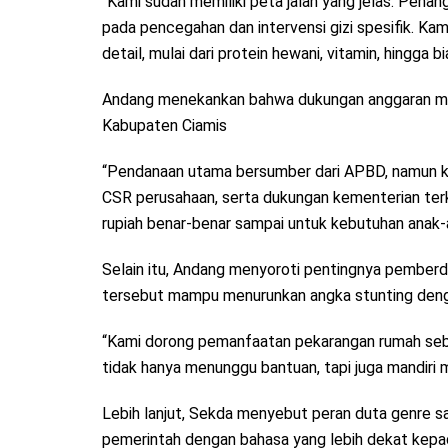
“Kami sudah memiliki peta jalan yang jelas. Penang
pada pencegahan dan intervensi gizi spesifik. Kam
detail, mulai dari protein hewani, vitamin, hingga bi
Andang menekankan bahwa dukungan anggaran men
Kabupaten Ciamis
“Pendanaan utama bersumber dari APBD, namun k
CSR perusahaan, serta dukungan kementerian terka
rupiah benar-benar sampai untuk kebutuhan anak-an
Selain itu, Andang menyoroti pentingnya pemberda
tersebut mampu menurunkan angka stunting denga
“Kami dorong pemanfaatan pekarangan rumah seba
tidak hanya menunggu bantuan, tapi juga mandiri 
Lebih lanjut, Sekda menyebut peran duta genre 
pemerintah dengan bahasa yang lebih dekat kepa