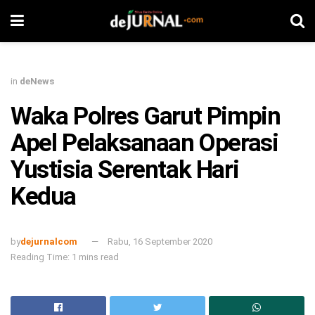
in
deNews
Waka Polres Garut Pimpin
Apel Pelaksanaan Operasi
Yustisia Serentak Hari
Kedua
by
dejurnalcom
Rabu, 16 September 2020
Reading Time: 1 mins read