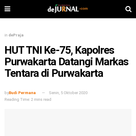
in
dePraja
HUT TNI Ke-75, Kapolres
Purwakarta Datangi Markas
Tentara di Purwakarta
by
Budi Permana
Senin, 5 Oktober 2020
Reading Time: 2 mins read