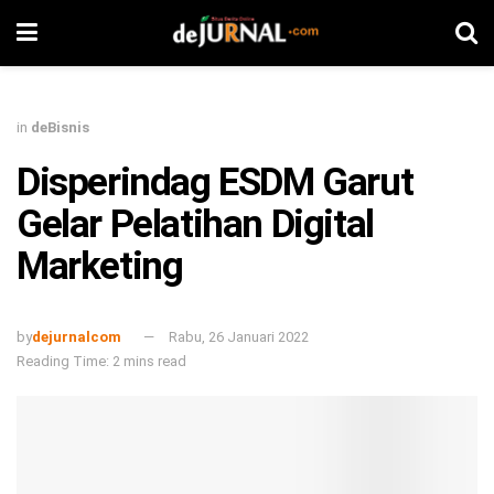
in
deBisnis
Disperindag ESDM Garut
Gelar Pelatihan Digital
Marketing
by
dejurnalcom
Rabu, 26 Januari 2022
Reading Time: 2 mins read