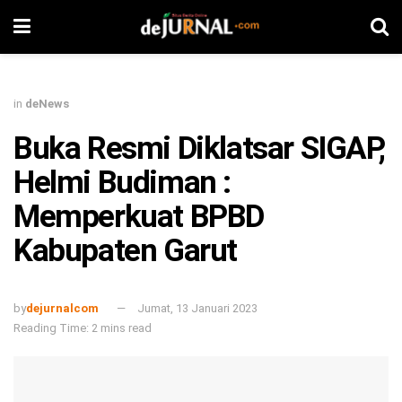
in
deNews
Buka Resmi Diklatsar SIGAP,
Helmi Budiman :
Memperkuat BPBD
Kabupaten Garut
by
dejurnalcom
Jumat, 13 Januari 2023
Reading Time: 2 mins read